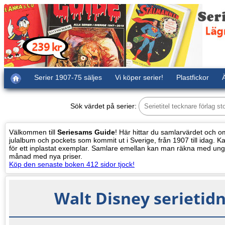
Serier 1907-75 säljes
Vi köper serier!
Plastfickor
Ä
Sök värdet på serier:
Välkommen till
Seriesams Guide
! Här hittar du samlarvärdet och oms
julalbum och pockets som kommit ut i Sverige, från 1907 till idag. Kat
för ett inplastat exemplar. Samlare emellan kan man räkna med ung
månad med nya priser.
Köp den senaste boken 412 sidor tjock!
Walt Disney serietid