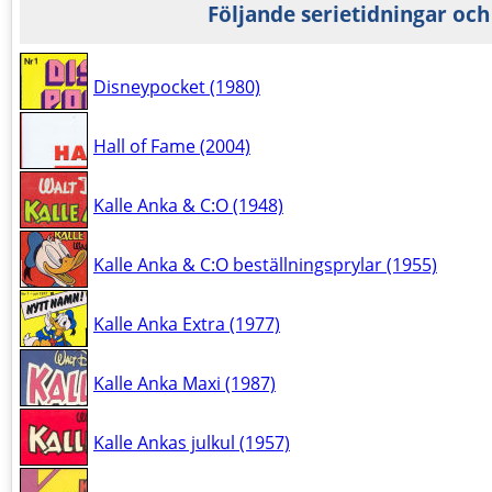
Följande serietidningar och
Disneypocket (1980)
Hall of Fame (2004)
Kalle Anka & C:O (1948)
Kalle Anka & C:O beställningsprylar (1955)
Kalle Anka Extra (1977)
Kalle Anka Maxi (1987)
Kalle Ankas julkul (1957)