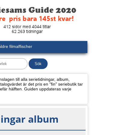
ldre filmaffischer
lagen till alla serietidningar, album,
alogvärdet är det pris en "fin" seriebutik tar
efär hälften. Guiden uppdateras varje
ningar album