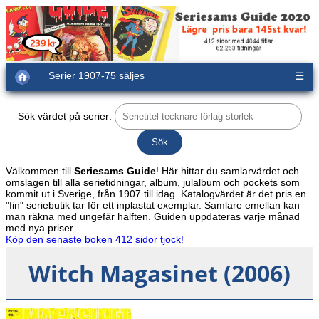
Serier 1907-75 säljes
☰
Sök värdet på serier:
Välkommen till
Seriesams Guide
! Här hittar du samlarvärdet och
omslagen till alla serietidningar, album, julalbum och pockets som
kommit ut i Sverige, från 1907 till idag. Katalogvärdet är det pris en
"fin" seriebutik tar för ett inplastat exemplar. Samlare emellan kan
man räkna med ungefär hälften. Guiden uppdateras varje månad
med nya priser.
Köp den senaste boken 412 sidor tjock!
Witch Magasinet (2006)