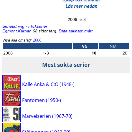
2006 nr 3
Serietidning
-
Flickserier
Egmont Kärnan
68 sidor färg.
Data saknas: mått
Visa alla omslag:
2006
VG
NM
2006
1-3
10
20
Mest sökta serier
Kalle Anka & C:O (1948-)
Fantomen (1950-)
Marvelserien (1967-70)