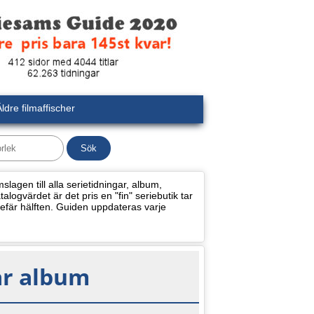
ldre filmaffischer
lagen till alla serietidningar, album,
alogvärdet är det pris en "fin" seriebutik tar
efär hälften. Guiden uppdateras varje
ar album