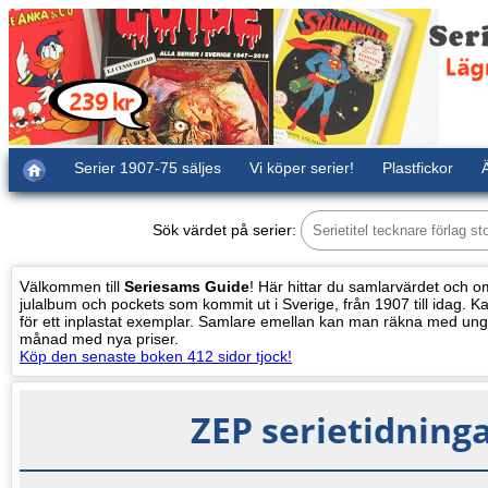
Serier 1907-75 säljes
Vi köper serier!
Plastfickor
Ä
Sök värdet på serier:
Välkommen till
Seriesams Guide
! Här hittar du samlarvärdet och oms
julalbum och pockets som kommit ut i Sverige, från 1907 till idag. Kat
för ett inplastat exemplar. Samlare emellan kan man räkna med ung
månad med nya priser.
Köp den senaste boken 412 sidor tjock!
ZEP serietidning