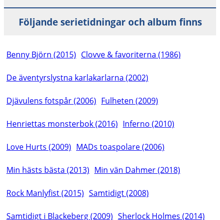
Följande serietidningar och album finns
Benny Björn (2015)
Clovve & favoriterna (1986)
De äventyrslystna karlakarlarna (2002)
Djävulens fotspår (2006)
Fulheten (2009)
Henriettas monsterbok (2016)
Inferno (2010)
Love Hurts (2009)
MADs toaspolare (2006)
Min hästs bästa (2013)
Min vän Dahmer (2018)
Rock Manlyfist (2015)
Samtidigt (2008)
Samtidigt i Blackeberg (2009)
Sherlock Holmes (2014)