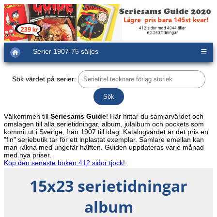
Serier 1907-75 säljes
☰
Sök värdet på serier:
Välkommen till
Seriesams Guide
! Här hittar du samlarvärdet och
omslagen till alla serietidningar, album, julalbum och pockets som
kommit ut i Sverige, från 1907 till idag. Katalogvärdet är det pris en
"fin" seriebutik tar för ett inplastat exemplar. Samlare emellan kan
man räkna med ungefär hälften. Guiden uppdateras varje månad
med nya priser.
Köp den senaste boken 412 sidor tjock!
15x23 serietidningar
album