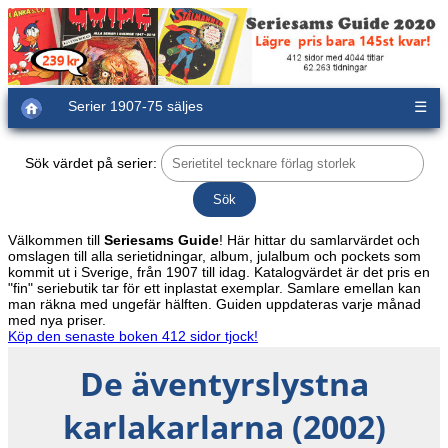
Serier 1907-75 säljes
☰
Sök värdet på serier:
Välkommen till
Seriesams Guide
! Här hittar du samlarvärdet och
omslagen till alla serietidningar, album, julalbum och pockets som
kommit ut i Sverige, från 1907 till idag. Katalogvärdet är det pris en
"fin" seriebutik tar för ett inplastat exemplar. Samlare emellan kan
man räkna med ungefär hälften. Guiden uppdateras varje månad
med nya priser.
Köp den senaste boken 412 sidor tjock!
De äventyrslystna
karlakarlarna (2002)