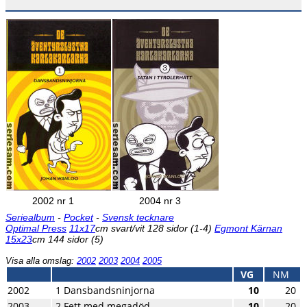
2002 nr 1
2004 nr 3
Seriealbum
-
Pocket
-
Svensk tecknare
Optimal Press
11x17
cm svart/vit 128 sidor (1-4)
Egmont Kärnan
15x23
cm 144 sidor (5)
Visa alla omslag:
2002
2003
2004
2005
VG
NM
2002
1 Dansbandsninjorna
10
20
2003
2 Fett med megadöd
10
20