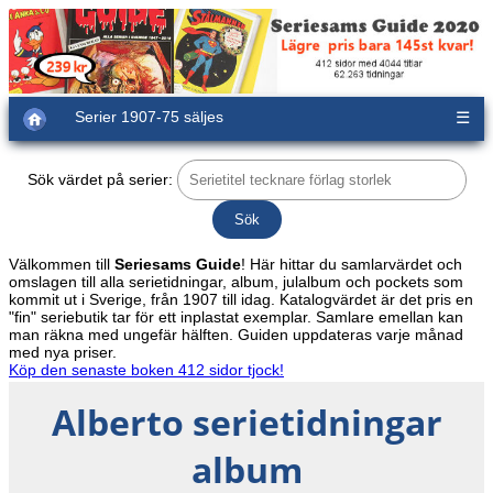
Serier 1907-75 säljes
☰
Sök värdet på serier:
Välkommen till
Seriesams Guide
! Här hittar du samlarvärdet och
omslagen till alla serietidningar, album, julalbum och pockets som
kommit ut i Sverige, från 1907 till idag. Katalogvärdet är det pris en
"fin" seriebutik tar för ett inplastat exemplar. Samlare emellan kan
man räkna med ungefär hälften. Guiden uppdateras varje månad
med nya priser.
Köp den senaste boken 412 sidor tjock!
Alberto serietidningar
album