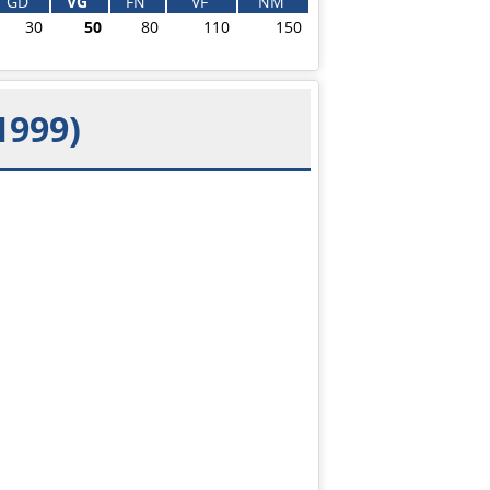
GD
VG
FN
VF
NM
30
50
80
110
150
1999)