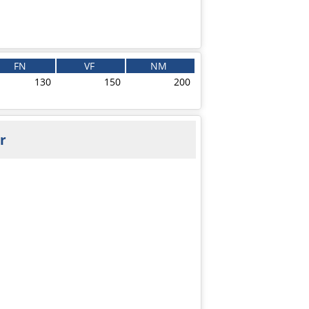
FN
VF
NM
130
150
200
r