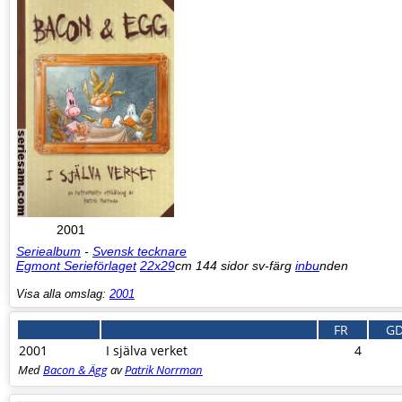
2001
Seriealbum
-
Svensk tecknare
Egmont Serieförlaget
22x29
cm 144 sidor sv-färg
inbu
nden
Visa alla omslag:
2001
FR
G
2001
I själva verket
4
Med
Bacon & Ägg
av
Patrik Norrman