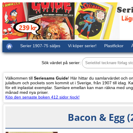
Serier 1907-75 säljes
Vi köper serier!
Plastfickor
Ä
Sök värdet på serier:
Välkommen till
Seriesams Guide
! Här hittar du samlarvärdet och oms
julalbum och pockets som kommit ut i Sverige, från 1907 till idag. Kat
för ett inplastat exemplar. Samlare emellan kan man räkna med ung
månad med nya priser.
Köp den senaste boken 412 sidor tjock!
Bacon & Egg (