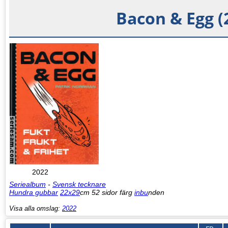
Bacon & Egg (
2022
Seriealbum
-
Svensk tecknare
Hundra gubbar
22x29
cm 52 sidor färg
inbu
nden
Visa alla omslag:
2022