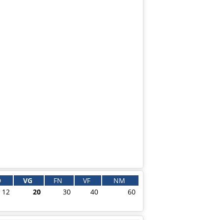
D
VG
FN
VF
NM
12
20
30
40
60