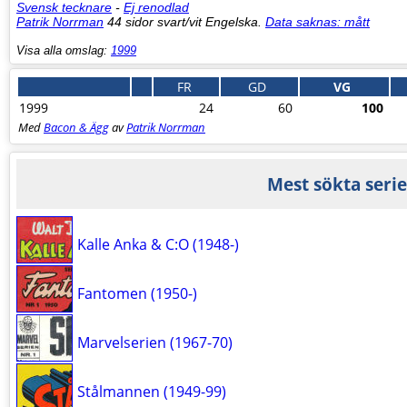
Svensk tecknare
-
Ej renodlad
Patrik Norrman
44 sidor svart/vit Engelska.
Data saknas: mått
Visa alla omslag:
1999
FR
GD
VG
1999
24
60
100
Med
Bacon & Ägg
av
Patrik Norrman
Mest sökta serie
Kalle Anka & C:O (1948-)
Fantomen (1950-)
Marvelserien (1967-70)
Stålmannen (1949-99)