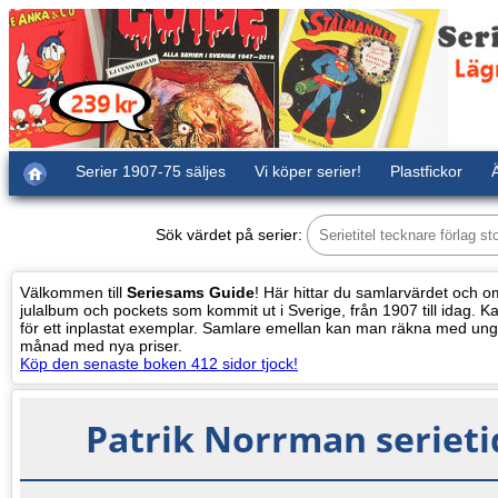
Serier 1907-75 säljes
Vi köper serier!
Plastfickor
Ä
Sök värdet på serier:
Välkommen till
Seriesams Guide
! Här hittar du samlarvärdet och oms
julalbum och pockets som kommit ut i Sverige, från 1907 till idag. Kat
för ett inplastat exemplar. Samlare emellan kan man räkna med ung
månad med nya priser.
Köp den senaste boken 412 sidor tjock!
Patrik Norrman seriet