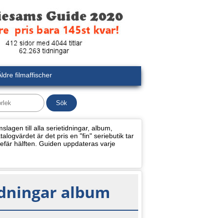
ldre filmaffischer
lagen till alla serietidningar, album,
alogvärdet är det pris en "fin" seriebutik tar
efär hälften. Guiden uppdateras varje
idningar album