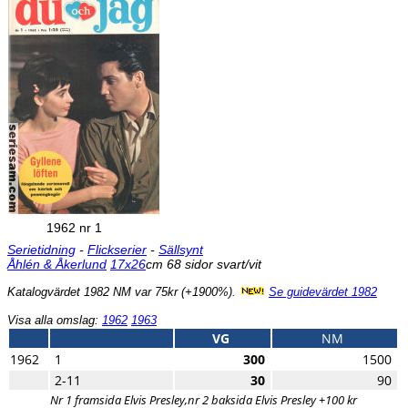
1962 nr 1
Serietidning
-
Flickserier
-
Sällsynt
Åhlén & Åkerlund
17x26
cm 68 sidor svart/vit
Katalogvärdet 1982 NM var 75kr (+1900%).
Se guidevärdet 1982
Visa alla omslag:
1962
1963
VG
NM
1962
1
300
1500
2-11
30
90
Nr 1 framsida Elvis Presley,nr 2 baksida Elvis Presley +100 kr