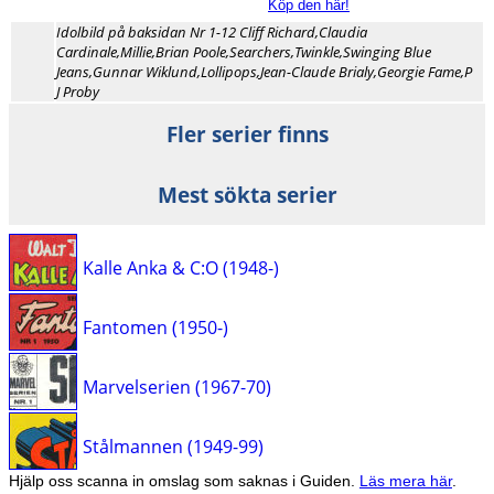
Köp den här!
Idolbild på baksidan Nr 1-12 Cliff Richard,Claudia
Cardinale,Millie,Brian Poole,Searchers,Twinkle,Swinging Blue
Jeans,Gunnar Wiklund,Lollipops,Jean-Claude Brialy,Georgie Fame,P
J Proby
Fler serier finns
Mest sökta serier
Kalle Anka & C:O (1948-)
Fantomen (1950-)
Marvelserien (1967-70)
Stålmannen (1949-99)
Hjälp oss scanna in omslag som saknas i Guiden.
Läs mera här
.