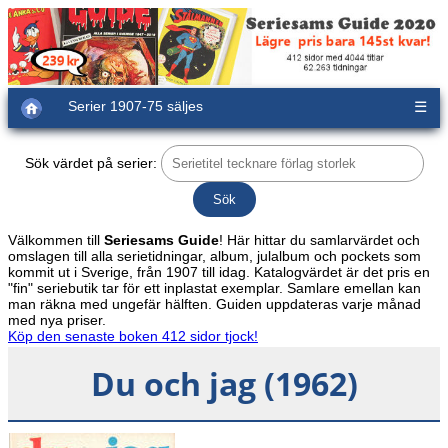
Serier 1907-75 säljes
☰
Sök värdet på serier:
Välkommen till
Seriesams Guide
! Här hittar du samlarvärdet och
omslagen till alla serietidningar, album, julalbum och pockets som
kommit ut i Sverige, från 1907 till idag. Katalogvärdet är det pris en
"fin" seriebutik tar för ett inplastat exemplar. Samlare emellan kan
man räkna med ungefär hälften. Guiden uppdateras varje månad
med nya priser.
Köp den senaste boken 412 sidor tjock!
Du och jag (1962)