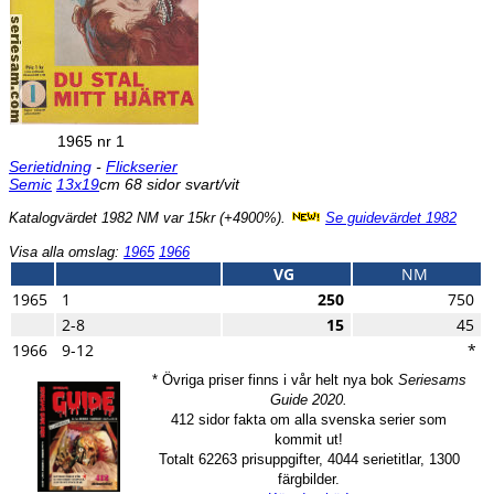
1965 nr 1
Serietidning
-
Flickserier
Semic
13x19
cm 68 sidor svart/vit
Katalogvärdet 1982 NM var 15kr (+4900%).
Se guidevärdet 1982
Visa alla omslag:
1965
1966
VG
NM
1965
1
250
750
2-8
15
45
1966
9-12
*
* Övriga priser finns i vår helt nya bok
Seriesams
Guide 2020.
412 sidor fakta om alla svenska serier som
kommit ut!
Totalt 62263 prisuppgifter, 4044 serietitlar, 1300
färgbilder.