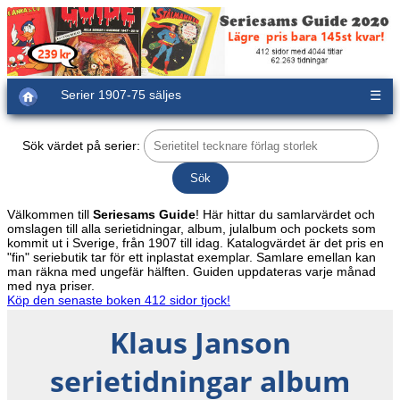
Serier 1907-75 säljes
☰
Sök värdet på serier:
Välkommen till
Seriesams Guide
! Här hittar du samlarvärdet och
omslagen till alla serietidningar, album, julalbum och pockets som
kommit ut i Sverige, från 1907 till idag. Katalogvärdet är det pris en
"fin" seriebutik tar för ett inplastat exemplar. Samlare emellan kan
man räkna med ungefär hälften. Guiden uppdateras varje månad
med nya priser.
Köp den senaste boken 412 sidor tjock!
Klaus Janson
serietidningar album