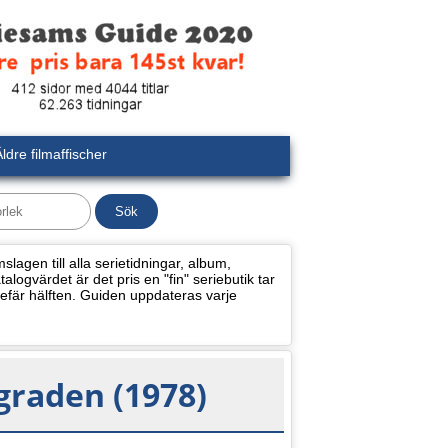
ldre filmaffischer
lagen till alla serietidningar, album,
alogvärdet är det pris en "fin" seriebutik tar
efär hälften. Guiden uppdateras varje
graden (1978)