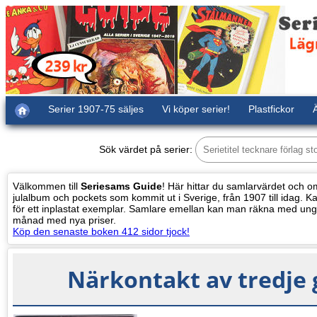
Serier 1907-75 säljes
Vi köper serier!
Plastfickor
Ä
Sök värdet på serier:
Välkommen till
Seriesams Guide
! Här hittar du samlarvärdet och oms
julalbum och pockets som kommit ut i Sverige, från 1907 till idag. Kat
för ett inplastat exemplar. Samlare emellan kan man räkna med ung
månad med nya priser.
Köp den senaste boken 412 sidor tjock!
Närkontakt av tredje 