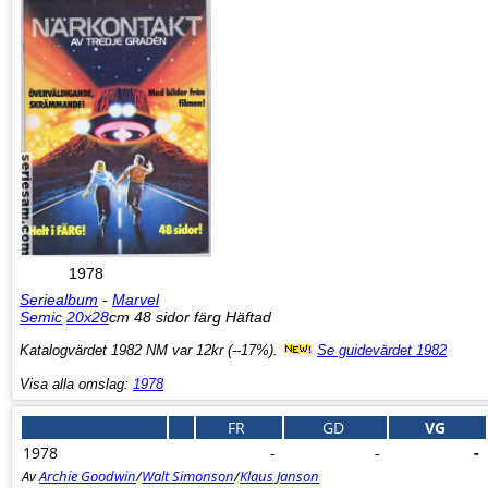
1978
Seriealbum
-
Marvel
Semic
20x28
cm 48 sidor färg Häftad
Katalogvärdet 1982 NM var 12kr (--17%).
Se guidevärdet 1982
Visa alla omslag:
1978
FR
GD
VG
1978
-
-
-
Av
Archie Goodwin
/
Walt Simonson
/
Klaus Janson