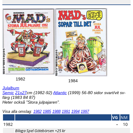
1982
1984
Julalbum
Semic
21x27
cm (1982-92)
Atlantic
(1999) 56-80 sidor svart/vit sv-
färg (1983 84 87)
Heter också "Stora julpajaren".
Visa alla omslag:
1982
1985
1988
1991
1994
1997
VG
NM
1982
-
10
Bilaga Spel Götebörsen +25 kr