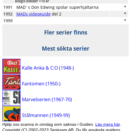
Bilaga dekaler +10 kr
1991
MAD´s Don Edwing spolar superhjältarna
*
1992
MADs videoguide
del 2
*
1999
*
Fler serier finns
Mest sökta serier
Kalle Anka & C:O (1948-)
Fantomen (1950-)
Marvelserien (1967-70)
Stålmannen (1949-99)
Hjälp oss scanna in omslag som saknas i Guiden.
Läs mera här
.
Copyright (C) 2002-2023 Seriesam AB. Du får använda guidens