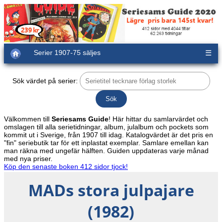
Serier 1907-75 säljes
☰
Sök värdet på serier:
Välkommen till
Seriesams Guide
! Här hittar du samlarvärdet och
omslagen till alla serietidningar, album, julalbum och pockets som
kommit ut i Sverige, från 1907 till idag. Katalogvärdet är det pris en
"fin" seriebutik tar för ett inplastat exemplar. Samlare emellan kan
man räkna med ungefär hälften. Guiden uppdateras varje månad
med nya priser.
Köp den senaste boken 412 sidor tjock!
MADs stora julpajare
(1982)