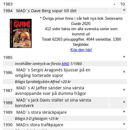
1983
-
10
1984
MAD´s Dave Berg sopar till det
*
* Övriga priser finns i vår helt nya bok
Seriesams
Guide 2020.
412 sidor fakta om alla svenska serier som
kommit ut!
Totalt 62263 prisuppgifter, 4044 serietitlar, 1300
färgbilder.
Köp den här!
1985
*
Innehåller omtryck av första
MAD
1/1960
MAD´s Sergio Aragonés bjussar på en
1986
*
omgång Sorterade sopor
Bilaga Sprattelgubbe Alfred +20 kr
MAD´s Al Jaffee sänder sina värsta
1987
*
avsnoppande svar på dumma frågor
MAD´s Jack Davis ställer ut sina värsta
1988
*
konstverk
1989
MAD´s stora skräckpajare
*
Bilaga 3-D glasögon +25 kr
1990
MAD:s stora trafikpajare
*