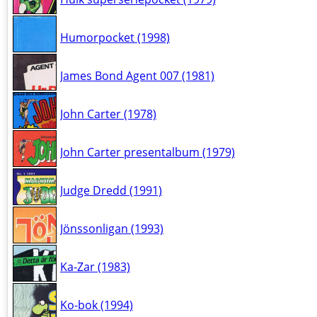
Humorpocket (1998)
James Bond Agent 007 (1981)
John Carter (1978)
John Carter presentalbum (1979)
Judge Dredd (1991)
Jönssonligan (1993)
Ka-Zar (1983)
Ko-bok (1994)