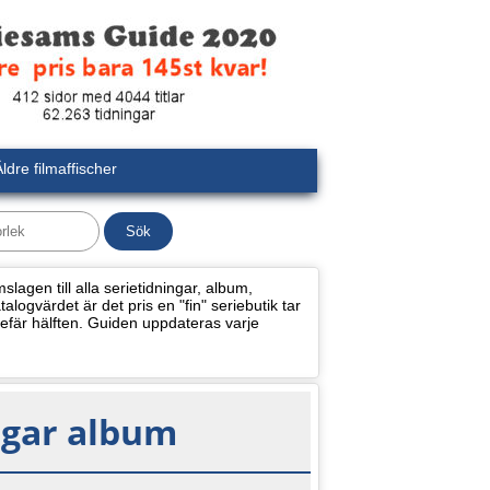
ldre filmaffischer
lagen till alla serietidningar, album,
alogvärdet är det pris en "fin" seriebutik tar
efär hälften. Guiden uppdateras varje
ngar album