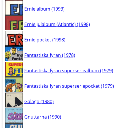
Ernie album (1993)
Ernie julalbum (Atlantic) (1998)
Ernie pocket (1998)
Fantastiska fyran (1978)
Fantastiska fyran superseriealbum (1979)
Fantastiska fyran superseriepocket (1979)
Galago (1980)
Gnuttarna (1990)