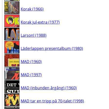
Korak (1966)
Korak jul-extra (1977)
Larson! (1988)
Läderlappen presentalbum (1980)
MAD (1960)
MAD (1997)
MAD (inbunden årgång) (1960)
MAD tar en tripp på 70-talet (1998)