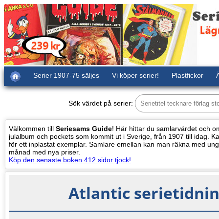
Serier 1907-75 säljes
Vi köper serier!
Plastfickor
Ä
Sök värdet på serier:
Välkommen till
Seriesams Guide
! Här hittar du samlarvärdet och oms
julalbum och pockets som kommit ut i Sverige, från 1907 till idag. Kat
för ett inplastat exemplar. Samlare emellan kan man räkna med ung
månad med nya priser.
Köp den senaste boken 412 sidor tjock!
Atlantic serietidni