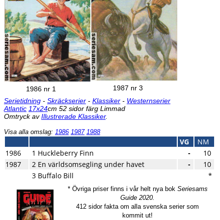
1987 nr 3
1986 nr 1
Serietidning
-
Skräckserier
-
Klassiker
-
Westernserier
Atlantic
17x24
cm 52 sidor färg Limmad
Omtryck av
Illustrerade Klassiker
.
Visa alla omslag:
1986
1987
1988
VG
NM
1986
1 Huckleberry Finn
-
10
1987
2 En världsomsegling under havet
-
10
3 Buffalo Bill
*
* Övriga priser finns i vår helt nya bok
Seriesams
Guide 2020.
412 sidor fakta om alla svenska serier som
kommit ut!