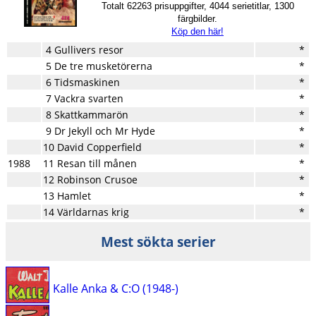
Totalt 62263 prisuppgifter, 4044 serietitlar, 1300
färgbilder.
Köp den här!
4 Gullivers resor
*
5 De tre musketörerna
*
6 Tidsmaskinen
*
7 Vackra svarten
*
8 Skattkammarön
*
9 Dr Jekyll och Mr Hyde
*
10 David Copperfield
*
1988
11 Resan till månen
*
12 Robinson Crusoe
*
13 Hamlet
*
14 Världarnas krig
*
Mest sökta serier
Kalle Anka & C:O (1948-)