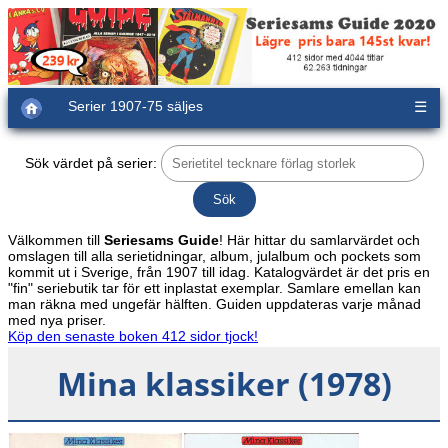
Serier 1907-75 säljes
☰
Sök värdet på serier:
Välkommen till
Seriesams Guide
! Här hittar du samlarvärdet och
omslagen till alla serietidningar, album, julalbum och pockets som
kommit ut i Sverige, från 1907 till idag. Katalogvärdet är det pris en
"fin" seriebutik tar för ett inplastat exemplar. Samlare emellan kan
man räkna med ungefär hälften. Guiden uppdateras varje månad
med nya priser.
Köp den senaste boken 412 sidor tjock!
Mina klassiker (1978)