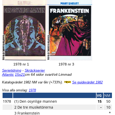
1978 nr 1
1978 nr 3
Serietidning
-
Skräckserier
Atlantic
15x21
cm 64 sidor svart/vit Limmad
Katalogvärdet 1982 NM var 6kr (+733%).
Se guidevärdet 1982
Visa alla omslag:
1978
VG
NM
1978
(1) Den osynlige mannen
15
50
2 De tre musketörerna
-
10
3 Frankenstein
*