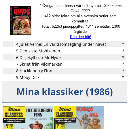
* Övriga priser finns i vår helt nya bok
Seriesams
Guide 2020.
412 sidor fakta om alla svenska serier som
kommit ut!
Totalt 62263 prisuppgifter, 4044 serietitlar, 1300
färgbilder.
Köp den här!
4 Jules Verne: En världsomsegling under havet
*
5 Den siste Mohikanen
*
6 Dr Jekyll och Mr Hyde
*
7 Skriet från vildmarken
*
8 Huckleberry Finn
*
9 Moby Dick
*
Mina klassiker (1986)