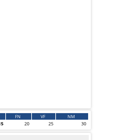
FN
VF
NM
15
20
25
30