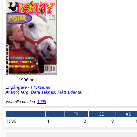
1996 nr 1
Engångare
-
Flickserier
Atlantic
färg.
Data saknas: mått sidantal
Visa alla omslag:
1996
FR
GD
VG
1996
1
3
9