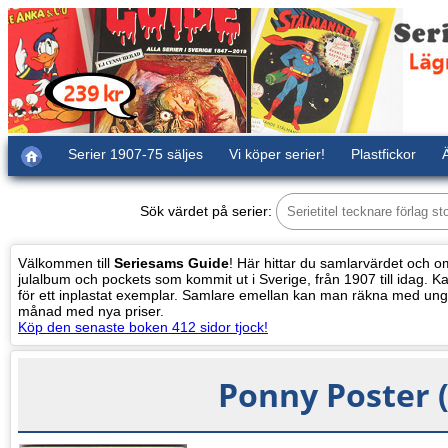
Serier 1907-75 säljes
Vi köper serier!
Plastfickor
Ä
Sök värdet på serier:
Välkommen till
Seriesams Guide
! Här hittar du samlarvärdet och oms
julalbum och pockets som kommit ut i Sverige, från 1907 till idag. Kat
för ett inplastat exemplar. Samlare emellan kan man räkna med ung
månad med nya priser.
Köp den senaste boken 412 sidor tjock!
Ponny Poster 