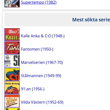
Supertempo (1982)
Mest sökta serie
Kalle Anka & C:O (1948-)
Fantomen (1950-)
Marvelserien (1967-70)
Stålmannen (1949-99)
91:an (1956-)
Vilda Västern (1952-69)