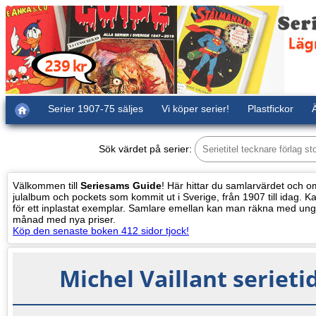
Serier 1907-75 säljes
Vi köper serier!
Plastfickor
Ä
Sök värdet på serier:
Välkommen till
Seriesams Guide
! Här hittar du samlarvärdet och oms
julalbum och pockets som kommit ut i Sverige, från 1907 till idag. Kat
för ett inplastat exemplar. Samlare emellan kan man räkna med ung
månad med nya priser.
Köp den senaste boken 412 sidor tjock!
Michel Vaillant seriet