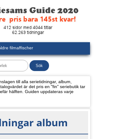
ldre filmaffischer
lagen till alla serietidningar, album,
alogvärdet är det pris en "fin" seriebutik tar
efär hälften. Guiden uppdateras varje
idningar album