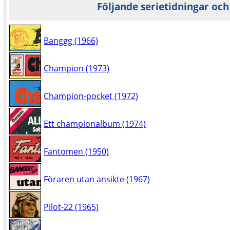
Följande serietidningar och
Banggg (1966)
Champion (1973)
Champion-pocket (1972)
Ett championalbum (1974)
Fantomen (1950)
Föraren utan ansikte (1967)
Pilot-22 (1965)