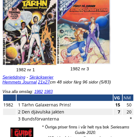
1982 nr 3
1982 nr 1
Serietidning
-
Skräckserier
Hemmets Journal
21x27
cm 48 sidor färg 96 sidor (5/83)
Visa alla omslag:
1982
1983
VG
NM
1982
1 Tärhn Galaxernas Prins!
15
50
2 Den djävulska jakten
7
20
3 Bundsförvanterna
*
* Övriga priser finns i vår helt nya bok
Seriesams
Guide 2020.