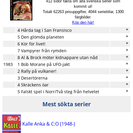
412 sidor fakta om alla svenska serier som
kommit ut!
Totalt 62263 prisuppgifter, 4044 serietitlar, 1300
färgbilder.
Köp den här!
4 Hårda tag i San Fransisco
*
5 Den glömda planeten
*
6 Kör för livet!
*
7 Vampyrer från rymden
*
8 Al & Brock möter kidnappare utan nåd
*
1983
1 Bob Morane på UFO-jakt
*
2 Rally på vulkaner!
*
3 Desertörerna
*
4 Skräckens öar
*
5 Falskt spel i Norr/Två steg från helvetet
*
Mest sökta serier
Kalle Anka & C:O (1948-)