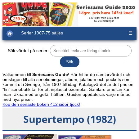
Serier 1907-75 säljes
☰
Sök värdet på serier:
Välkommen till
Seriesams Guide
! Här hittar du samlarvärdet och
omslagen till alla serietidningar, album, julalbum och pockets som
kommit ut i Sverige, från 1907 till idag. Katalogvärdet är det pris en
"fin" seriebutik tar för ett inplastat exemplar. Samlare emellan kan
man räkna med ungefär hälften. Guiden uppdateras varje månad
med nya priser.
Köp den senaste boken 412 sidor tjock!
Supertempo (1982)