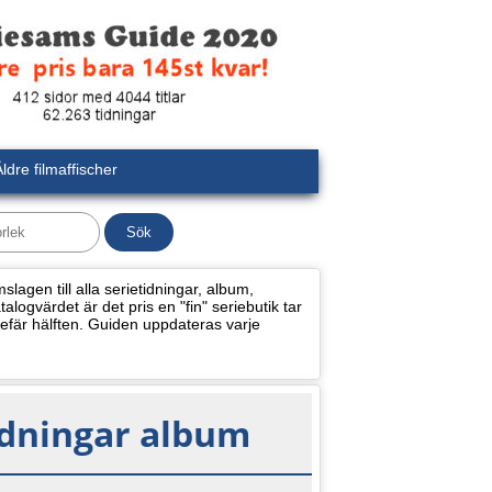
ldre filmaffischer
lagen till alla serietidningar, album,
alogvärdet är det pris en "fin" seriebutik tar
efär hälften. Guiden uppdateras varje
idningar album