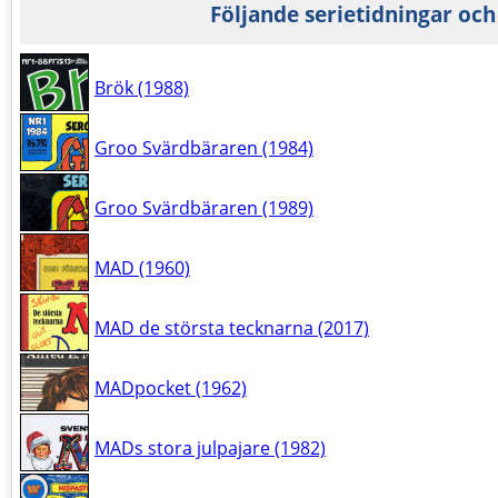
Följande serietidningar och
Brök (1988)
Groo Svärdbäraren (1984)
Groo Svärdbäraren (1989)
MAD (1960)
MAD de största tecknarna (2017)
MADpocket (1962)
MADs stora julpajare (1982)