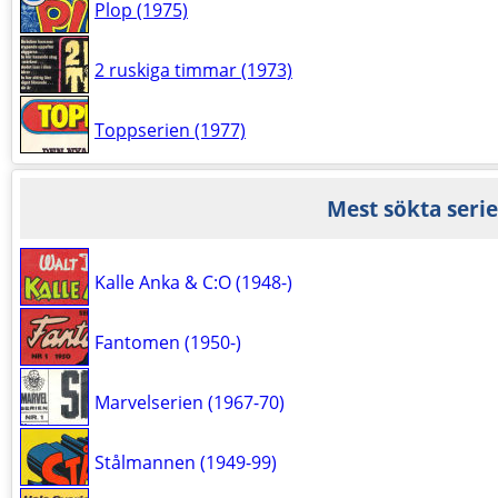
Plop (1975)
2 ruskiga timmar (1973)
Toppserien (1977)
Mest sökta serie
Kalle Anka & C:O (1948-)
Fantomen (1950-)
Marvelserien (1967-70)
Stålmannen (1949-99)