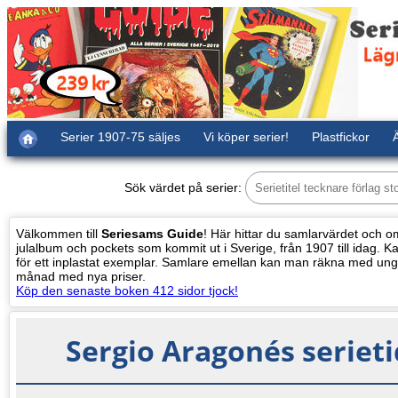
Serier 1907-75 säljes
Vi köper serier!
Plastfickor
Ä
Sök värdet på serier:
Välkommen till
Seriesams Guide
! Här hittar du samlarvärdet och oms
julalbum och pockets som kommit ut i Sverige, från 1907 till idag. Kat
för ett inplastat exemplar. Samlare emellan kan man räkna med ung
månad med nya priser.
Köp den senaste boken 412 sidor tjock!
Sergio Aragonés seriet