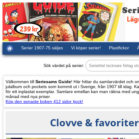
Serier 1907-75 säljes
Vi köper serier!
Plastfickor
Ä
Sök värdet på serier:
Välkommen till
Seriesams Guide
! Här hittar du samlarvärdet och oms
julalbum och pockets som kommit ut i Sverige, från 1907 till idag. Kat
för ett inplastat exemplar. Samlare emellan kan man räkna med ung
månad med nya priser.
Köp den senaste boken 412 sidor tjock!
Clovve & favoriter