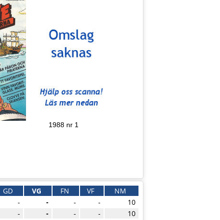
1988 nr 1
GD
VG
FN
VF
NM
-
-
-
-
10
-
-
-
-
10