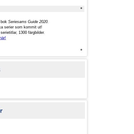
*
a bok
Seriesams Guide 2020.
ka serier som kommit ut!
erietitlar, 1300 färgbilder.
här!
*
s
r