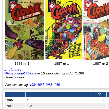
1986 nr 1
1987 nr 1
1987 nr 2
Engångare
Glacebolaget
15x23
cm 16 sidor färg 32 sidor (1/89)
Gratistidning.
Visa alla omslag:
1986
1987
1988
1989
FR
1986
1
-
1987
1-2
-