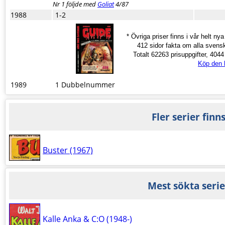
Nr 1 följde med
Goliat
4/87
1988
1-2
* Övriga priser finns i vår helt ny
412 sidor fakta om alla svens
Totalt 62263 prisuppgifter, 4044 s
Köp den 
1989
1 Dubbelnummer
Fler serier finn
Buster (1967)
Mest sökta serie
Kalle Anka & C:O (1948-)