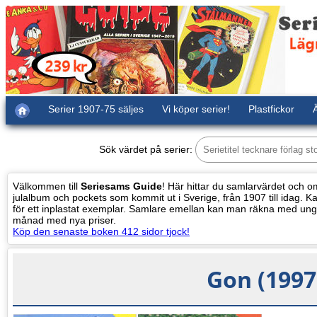
Serier 1907-75 säljes
Vi köper serier!
Plastfickor
Ä
Sök värdet på serier:
Välkommen till
Seriesams Guide
! Här hittar du samlarvärdet och oms
julalbum och pockets som kommit ut i Sverige, från 1907 till idag. Kat
för ett inplastat exemplar. Samlare emellan kan man räkna med ung
månad med nya priser.
Köp den senaste boken 412 sidor tjock!
Gon (1997