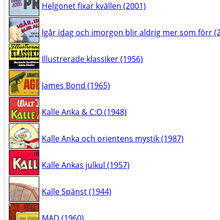
Helgonet fixar kvällen (2001)
Igår idag och imorgon blir aldrig mer som förr (
Illustrerade klassiker (1956)
James Bond (1965)
Kalle Anka & C:O (1948)
Kalle Anka och orientens mystik (1987)
Kalle Ankas julkul (1957)
Kalle Spänst (1944)
MAD (1960)