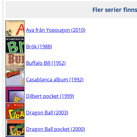
Fler serier finn
Aya från Yopougon (2010)
Brök (1988)
Buffalo Bill (1952)
Casablanca album (1992)
Dilbert pocket (1999)
Dragon Ball (2003)
Dragon Ball pocket (2000)