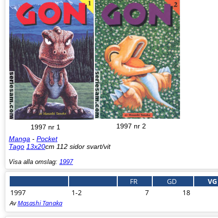
1997 nr 2
1997 nr 1
Manga
-
Pocket
Tago
13x20
cm 112 sidor svart/vit
Visa alla omslag:
1997
FR
GD
VG
1997
1-2
7
18
Av
Masashi Tanaka