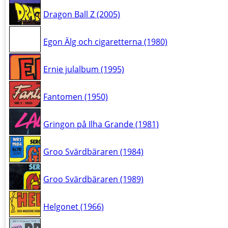
Dragon Ball Z (2005)
Egon Älg och cigaretterna (1980)
Ernie julalbum (1995)
Fantomen (1950)
Gringon på Ilha Grande (1981)
Groo Svärdbäraren (1984)
Groo Svärdbäraren (1989)
Helgonet (1966)