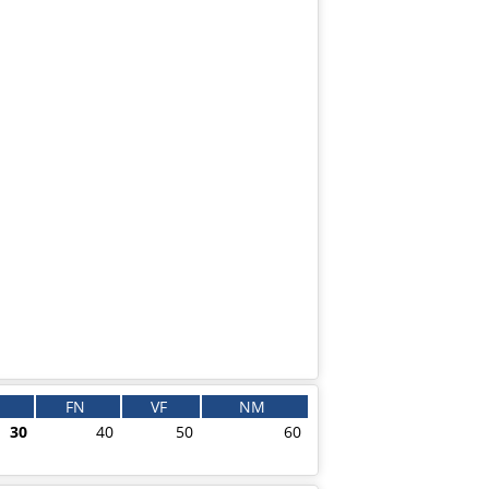
FN
VF
NM
30
40
50
60