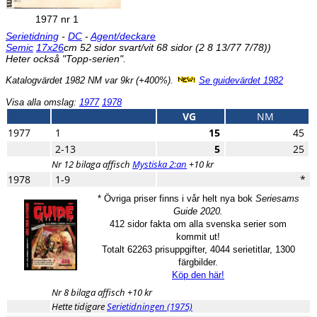
1977 nr 1
Serietidning
-
DC
-
Agent/deckare
Semic
17x26
cm 52 sidor svart/vit 68 sidor (2 8 13/77 7/78))
Heter också "Topp-serien".
Katalogvärdet 1982 NM var 9kr (+400%).
Se guidevärdet 1982
Visa alla omslag:
1977
1978
VG
NM
1977
1
15
45
2-13
5
25
Nr 12 bilaga affisch
Mystiska 2:an
+10 kr
1978
1-9
*
* Övriga priser finns i vår helt nya bok
Seriesams
Guide 2020.
412 sidor fakta om alla svenska serier som
kommit ut!
Totalt 62263 prisuppgifter, 4044 serietitlar, 1300
färgbilder.
Köp den här!
Nr 8 bilaga affisch +10 kr
Hette tidigare
Serietidningen (1975)