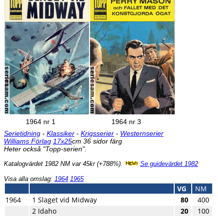
1964 nr 1
1964 nr 3
Serietidning
-
Klassiker
-
Krigsserier
-
Westernserier
Williams Förlag
17x25
cm 36 sidor färg
Heter också "Topp-serien".
Katalogvärdet 1982 NM var 45kr (+788%).
Se guidevärdet 1982
Visa alla omslag:
1964
1965
VG
NM
1964
1 Slaget vid Midway
80
400
2 Idaho
20
100