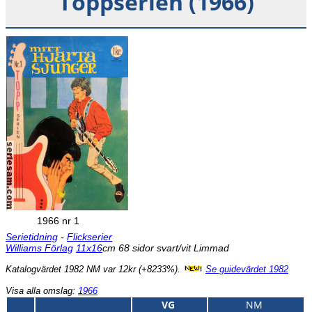
Toppserien (1966)
1966 nr 1
Serietidning
-
Flickserier
Williams Förlag
11x16
cm 68 sidor svart/vit Limmad
Katalogvärdet 1982 NM var 12kr (+8233%).
Se guidevärdet 1982
Visa alla omslag:
1966
VG
NM