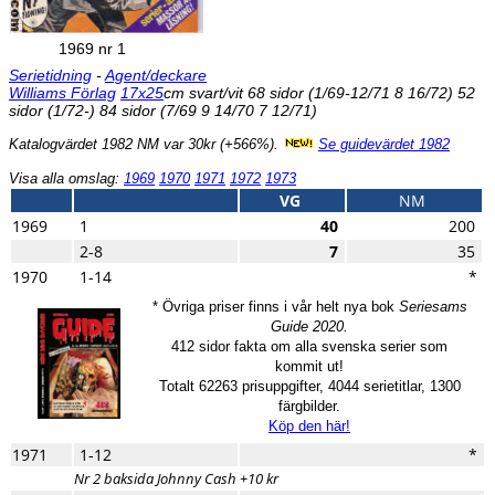
1969 nr 1
Serietidning
-
Agent/deckare
Williams Förlag
17x25
cm svart/vit 68 sidor (1/69-12/71 8 16/72) 52
sidor (1/72-) 84 sidor (7/69 9 14/70 7 12/71)
Katalogvärdet 1982 NM var 30kr (+566%).
Se guidevärdet 1982
Visa alla omslag:
1969
1970
1971
1972
1973
VG
NM
1969
1
40
200
2-8
7
35
1970
1-14
*
* Övriga priser finns i vår helt nya bok
Seriesams
Guide 2020.
412 sidor fakta om alla svenska serier som
kommit ut!
Totalt 62263 prisuppgifter, 4044 serietitlar, 1300
färgbilder.
Köp den här!
1971
1-12
*
Nr 2 baksida Johnny Cash +10 kr