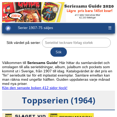
Serier 1907-75 säljes
☰
Sök värdet på serier:
Välkommen till
Seriesams Guide
! Här hittar du samlarvärdet och
omslagen till alla serietidningar, album, julalbum och pockets som
kommit ut i Sverige, från 1907 till idag. Katalogvärdet är det pris en
"fin" seriebutik tar för ett inplastat exemplar. Samlare emellan kan
man räkna med ungefär hälften. Guiden uppdateras varje månad
med nya priser.
Köp den senaste boken 412 sidor tjock!
Toppserien (1964)