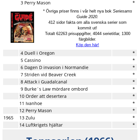
3 Perry Mason
*
* Övriga priser finns i vår helt nya bok
Seriesams
Guide 2020.
412 sidor fakta om alla svenska serier som
kommit ut!
Totalt 62263 prisuppgifter, 4044 serietitlar, 1300
färgbilder.
Köp den här!
4 Duell i Oregon
*
5 Cassino
*
6 Dagen D invasion i Normandie
*
7 Striden vid Beaver Creek
*
8 Attack i Guadalcanal
*
9 Burke´s Law mördare ombord
*
10 Order att desertera
*
11 Ivanhoe
*
12 Perry Mason
*
1965
13 Zulu
*
14 Luftkrigets hjältar
*